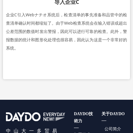
导入企业C
企业C引入Webナチオ系统后，检查清单的事先准备和品管中的检
查清单确认时间都缩短了。由于Web检查系统会在输入错误或超出
公差范围的数值时发出警报，因此可以进行可靠的检查。此外，警
报数据的统计和图形化处理也很容易，因此认为这是一个非常好的
系统。
DAYDO技
关于DAYDO
—
術力
—
公司简介
中山大一多贸易