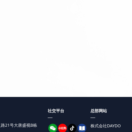
社交平台
总部网站
—
—
路21号
大唐盛视B栋
株式会社DAYDO