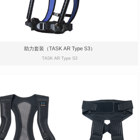
助力套装（TASK AR Type S3）
TASK AR Type S3