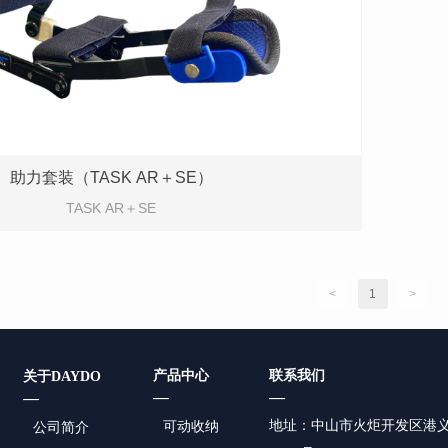
助力套装（TASK AR＋SE）
TASK AR＋SE
<
1
>
产品中心
联系我们
关于DAYDO
—
—
—
地址：中山市火炬开发区
港义
可动收纳
公司简介