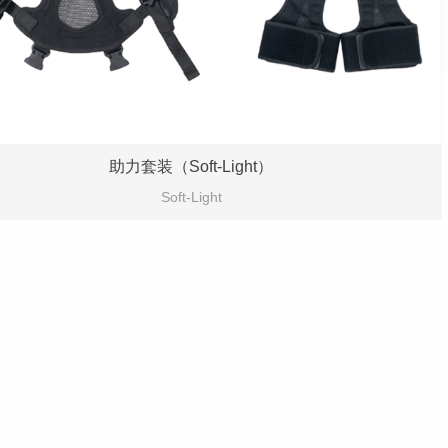
助力套装（Soft-Light）
Soft-Light