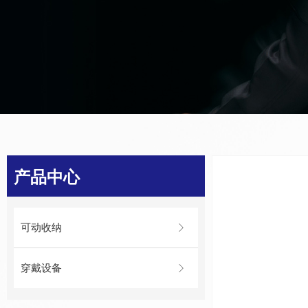
产品中心
可动收纳
ꁕ
穿戴设备
ꁕ